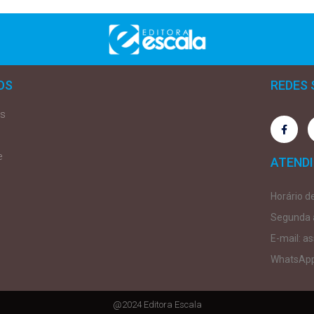
OS
REDES 
as
e
ATEND
Horário d
Segunda a
E-mail: a
WhatsApp
@2024 Editora Escala