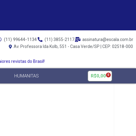
(11) 99644-1134
(11) 3855-2117
assinatura@escala.com.br
Av. Professora Ida Kolb, 551 - Casa Verde/SP | CEP: 02518-000
ores revistas do Brasil!
R$
0,00
HUMANITAS
0