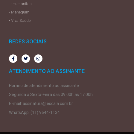
• Humanitas
• Manequim
• Viva Saúde
REDES SOCIAIS
ATENDIMENTO AO ASSINANTE
Horário de atendimento ao assinante
Segunda a Sexta-Feira das 09:00h às 17:00h
E-mail: assinatura@escala.com.br
WhatsApp: (11) 9644-1134