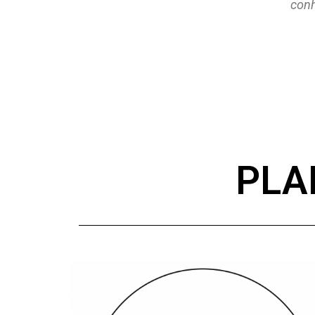
conh
PLA