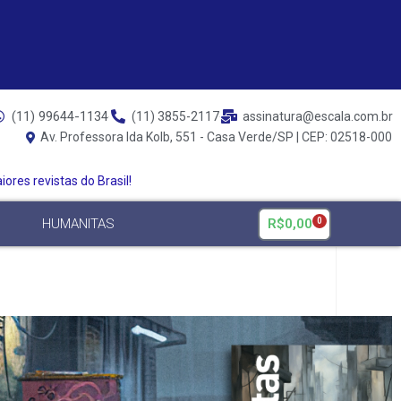
(11) 99644-1134
(11) 3855-2117
assinatura@escala.com.br
Av. Professora Ida Kolb, 551 - Casa Verde/SP | CEP: 02518-000
ores revistas do Brasil!
R$
0,00
HUMANITAS
0