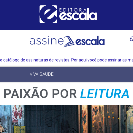
 catálogo de assinaturas de revistas. Por aqui você pode assinar as mai
VIVA SAÚDE
PAIXÃO POR
A
I
R
V
E
R
S
U
T
E
I
T