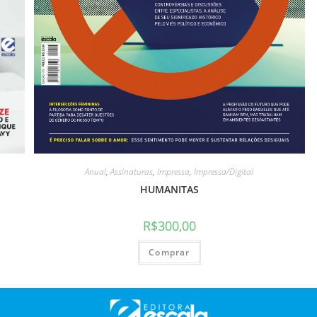
Anual
,
Assinaturas
,
Impressa
,
Impressa/Digital
HUMANITAS
R$
300,00
Comprar