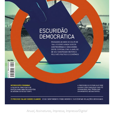
Anual
,
Assinaturas
,
Impressa
,
Impressa/Digital